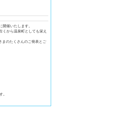
に開催いたします。
古くから温泉町としても栄え
さまのたくさんのご発表とご
す。