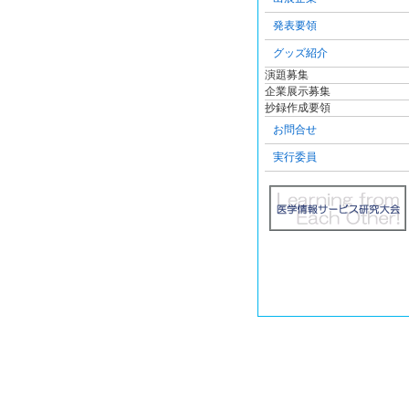
発表要領
グッズ紹介
演題募集
企業展示募集
抄録作成要領
お問合せ
実行委員