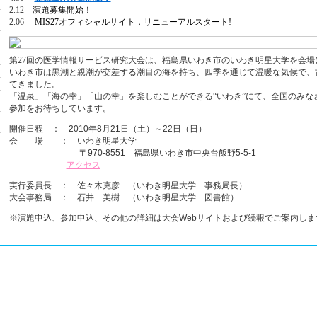
2.12
演題募集開始！
2.06
MIS27オフィシャルサイト，リニューアルスタート!
第27回の医学情報サービス研究大会は、福島県いわき市のいわき明星大学を会場
いわき市は黒潮と親潮が交差する潮目の海を持ち、四季を通じて温暖な気候で、
てきました。
「温泉」「海の幸」「山の幸」を楽しむことができる“いわき”にて、全国のみな
参加をお待ちしています。
開催日程 ： 2010年8月21日（土）～22日（日）
会 場 ： いわき明星大学
〒970-8551 福島県いわき市中央台飯野5-5-1
アクセス
実行委員長 ： 佐々木克彦 （いわき明星大学 事務局長）
大会事務局 ： 石井 美樹 （いわき明星大学 図書館）
※演題申込、参加申込、その他の詳細は大会Webサイトおよび続報でご案内しま