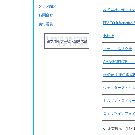
グッズ紹介
株式会社 サンメ
お問合せ
EBSCO Information S
実行委員
北杜社
ユサコ 株式会社
AAA/SCIENCE
株式会社 紀伊國屋
ウォルターズ・クルワー・
トムソン・ロイタ
スエッツインフォ
企業展示 (順不